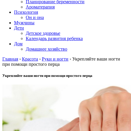
Планирование беременности
Ароматерапия
Психология
Он и она
Мужчины
Дети
Детское здоровье
Календарь развития ребенка
Дом
Домашнее хозяйство
Главная
›
Красота
›
Руки и ногти
›
Укрепляйте ваши ногти
при помощи простого перца
Укрепляйте ваши ногти при помощи простого перца