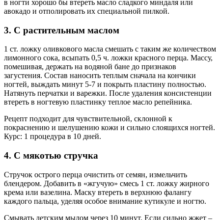
в ногти хорошо бы втереть масло сладкого миндаля или
авокадо и отполировать их специальной пилкой.
3. С растительным маслом
1 ст. ложку оливкового масла смешать с таким же количеством
лимонного сока, всыпать 0,5 ч. ложки красного перца. Массу,
помешивая, держать на водяной бане до признаков
загустения. Состав наносить теплым сначала на кончики
ногтей, выждать минут 5-7 и покрыть пластину полностью.
Натянуть перчатки и варежки. После удаления консистенции
втереть в ногтевую пластинку теплое масло репейника.
Рецепт подходит для чувствительной, склонной к
покраснению и шелушению кожи и сильно слоящихся ногтей.
Курс: 1 процедура в 10 дней.
4. С мякотью стручка
Стручок острого перца очистить от семян, измельчить
блендером. Добавить в «жгучую» смесь 1 ст. ложку жирного
крема или вазелина. Маску втереть в верхнюю фалангу
каждого пальца, уделяя особое внимание кутикуле и ногтю.
Смывать детским мылом через 10 минут. Если сильно жжет –