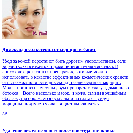
Димексид и солкосерил от морщин избавит
Уход за кожей перестанет быть дорогим удовольствием, если
задействовать нехитрый домашний аптечный арсенал. В
список лекарственных препаратов, которые можно
использовать в качестве эффективных косметических средств,
отныне можно внести димексид и солкосерил от морщин.
Молва приписывает этим двум препаратам славу «домашнего
ботокса». Всего несколько масок, и кожа, самым волшебным
образом, преображается буквально на глазах – уйдут
морщины, подтянется овал, а цвет выровняется.
86
Удаление нежелательных волос навсегда: шелковые