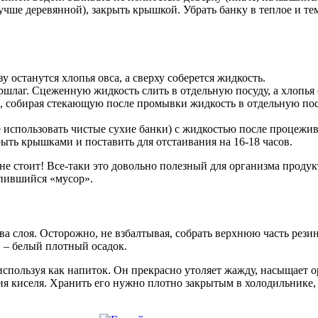
ше деревянной), закрыть крышкой. Убрать банку в теплое и темн
зу останутся хлопья овса, а сверху соберется жидкость.
шлаг. Сцеженную жидкость слить в отдельную посуду, а хлопья 
собирая стекающую после промывки жидкость в отдельную посуд
е использовать чистые сухие банки) с жидкостью после процежив
рыть крышками и поставить для отстаивания на 16-18 часов.
 не стоит! Все-таки это довольно полезный для организма проду
опившийся «мусор».
два слоя. Осторожно, не взбалтывая, собрать верхнюю часть рези
й – белый плотный осадок.
 используя как напиток. Он прекрасно утоляет жажду, насыщае
ия киселя. Хранить его нужно плотно закрытым в холодильнике,