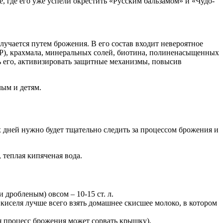
е, где его уже успели окрестить «Русским бальзамом» и «Чудо-
лучается путем брожения. В его состав входит невероятное
PP), крахмала, минеральных солей, биотина, полиненасыщенных
ь его, активизировать защитные механизмы, повысив
лым и детям.
х дней нужно будет тщательно следить за процессом брожения и
, теплая кипяченая вода.
дробленым) овсом – 10-15 ст. л.
киселя лучше всего взять домашнее скисшее молоко, в котором
я процесс брожения может сорвать крышку).