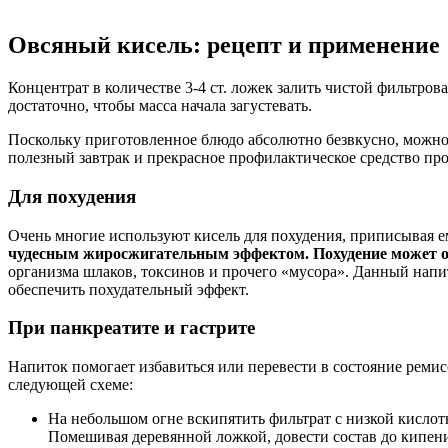
Овсяный кисель: рецепт и применение
Концентрат в количестве 3-4 ст. ложек залить чистой фильтров
достаточно, чтобы масса начала загустевать.
Поскольку приготовленное блюдо абсолютно безвкусно, можно 
полезный завтрак и прекрасное профилактическое средство пр
Для похудения
Очень многие используют кисель для похудения, приписывая ем
чудесным жиросжигательным эффектом. Похудение может об
организма шлаков, токсинов и прочего «мусора». Данный напит
обеспечить похудательный эффект.
При панкреатите и гастрите
Напиток помогает избавиться или перевести в состояние ремис
следующей схеме:
На небольшом огне вскипятить фильтрат с низкой кислотн
Помешивая деревянной ложкой, довести состав до кипени