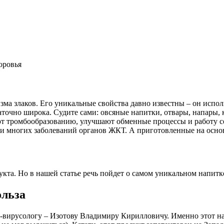
оровья
зма злаков. Его уникальные свойства давно известны – он испол
точно широка. Судите сами: овсяные напитки, отвары, напары, 
т тромбообразованию, улучшают обменные процессы и работу се
и многих заболеваний органов ЖКТ. А приготовленные на основе
кта. Но в нашей статье речь пойдет о самом уникальном напитк
ольза
у-вирусологу – Изотову Владимиру Кирилловичу. Именно этот на