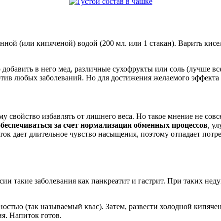
анной (или кипяченой) водой (200 мл. или 1 стакан). Варить кис
добавить в него мед, различные сухофрукты или соль (лучше все
отив любых заболеваний. Но для достижения желаемого эффекта
у свойство избавлять от лишнего веса. Но такое мнение не совс
еспечиваться за счет нормализации обменных процессов
, у
ок дает длительное чувство насыщения, поэтому отпадает потреб
сии такие заболевания как панкреатит и гастрит. При таких нед
остью (так называемый квас). Затем, развести холодной кипячен
я. Напиток готов.