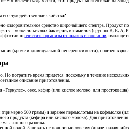
не мог вылечиться). Кстати, этот продукт запатентован на Запад
вы его чудодейственные свойства?
бно-оздоровительное средство широчайшего спектра. Продукт по
еств – молочно-кислых бактерий, витаминов (группы В, E, А, 
о эффективно
очистить организм от шлаков и токсинов
, омолодит
зания (кроме индивидуальной непереносимости), полезен взрос
ора
о. Но потратить время придется, поскольку в течение нескольки
поэтапное описание приготовления.
я «Геркулес», овес, кефир (или кислое молоко, или простокваша)
(примерно 500 грамм) и заранее перемолотым на кофемолке (или 
ного продукта (кефира или кислого молока). Для приготовления 
е магазинного разлива.
щенной водой. Заливать не полностью доверху (иначе, начавшийс