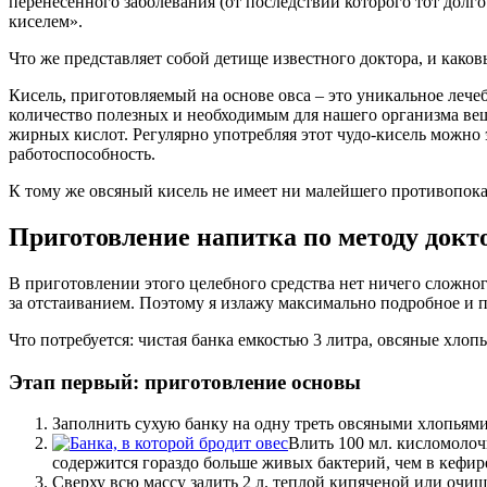
перенесенного заболевания (от последствий которого тот долго 
киселем».
Что же представляет собой детище известного доктора, и како
Кисель, приготовляемый на основе овса – это уникальное лече
количество полезных и необходимым для нашего организма вещ
жирных кислот. Регулярно употребляя этот чудо-кисель можн
работоспособность.
К тому же овсяный кисель не имеет ни малейшего противопока
Приготовление напитка по методу докт
В приготовлении этого целебного средства нет ничего сложног
за отстаиванием. Поэтому я излажу максимально подробное и 
Что потребуется: чистая банка емкостью 3 литра, овсяные хлопь
Этап первый: приготовление основы
Заполнить сухую банку на одну треть овсяными хлопьями 
Влить 100 мл. кисломолоч
содержится гораздо больше живых бактерий, чем в кефир
Сверху всю массу залить 2 л. теплой кипяченой или очи