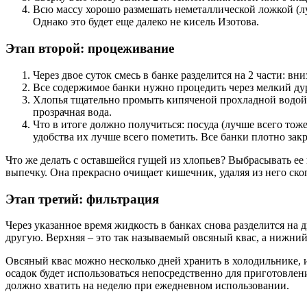
Всю массу хорошо размешать неметаллической ложкой (луч
Однако это будет еще далеко не кисель Изотова.
Этап второй: процеживание
Через двое суток смесь в банке разделится на 2 части: вни
Все содержимое банки нужно процедить через мелкий дур
Хлопья тщательно промыть кипяченой прохладной водой, 
прозрачная вода.
Что в итоге должно получиться: посуда (лучше всего тож
удобства их лучше всего пометить. Все банки плотно зак
Что же делать с оставшейся гущей из хлопьев? Выбрасывать ее
выпечку. Она прекрасно очищает кишечник, удаляя из него ск
Этап третий: фильтрация
Через указанное время жидкость в банках снова разделится на 
другую. Верхняя – это так называемый овсяный квас, а нижни
Овсяный квас можно несколько дней хранить в холодильнике,
осадок будет использоваться непосредственно для приготовлен
должно хватить на неделю при ежедневном использовании.