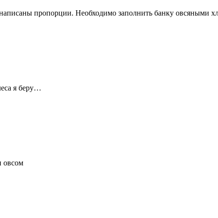
е написаны пропорции. Необходимо заполнить банку овсяными хл
леса я беру…
и овсом