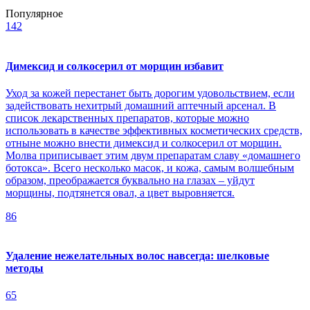
Популярное
142
Димексид и солкосерил от морщин избавит
Уход за кожей перестанет быть дорогим удовольствием, если
задействовать нехитрый домашний аптечный арсенал. В
список лекарственных препаратов, которые можно
использовать в качестве эффективных косметических средств,
отныне можно внести димексид и солкосерил от морщин.
Молва приписывает этим двум препаратам славу «домашнего
ботокса». Всего несколько масок, и кожа, самым волшебным
образом, преображается буквально на глазах – уйдут
морщины, подтянется овал, а цвет выровняется.
86
Удаление нежелательных волос навсегда: шелковые
методы
65