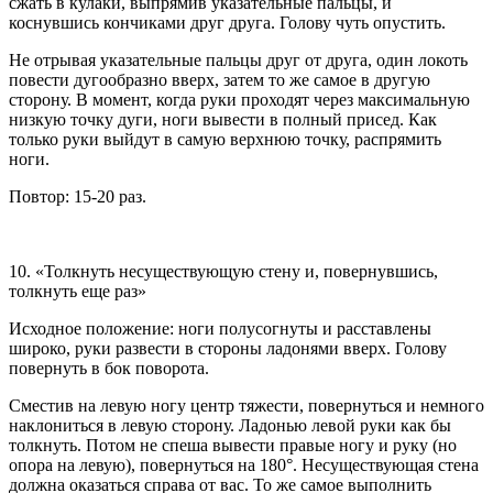
сжать в кулаки, выпрямив указательные пальцы, и
коснувшись кончиками друг друга. Голову чуть опустить.
Не отрывая указательные пальцы друг от друга, один локоть
повести дугообразно вверх, затем то же самое в другую
сторону. В момент, когда руки проходят через максимальную
низкую точку дуги, ноги вывести в полный присед. Как
только руки выйдут в самую верхнюю точку, распрямить
ноги.
Повтор: 15-20 раз.
10. «Толкнуть несуществующую стену и, повернувшись,
толкнуть еще раз»
Исходное положение: ноги полусогнуты и расставлены
широко, руки развести в стороны ладонями вверх. Голову
повернуть в бок поворота.
Сместив на левую ногу центр тяжести, повернуться и немного
наклониться в левую сторону. Ладонью левой руки как бы
толкнуть. Потом не спеша вывести правые ногу и руку (но
опора на левую), повернуться на 180°. Несуществующая стена
должна оказаться справа от вас. То же самое выполнить