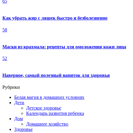
65
Как убрать жир с ляшек быстро и безболезненно
58
Маски из крахмала: рецепты для омоложения кожи лица
52
Наверное, самый полезный напиток для здоровья
Рубрики
Белая магия в домашних условиях
Дети
Детское здоровье
Календарь развития ребенка
Дом
Домашнее хозяйство
Здоровье