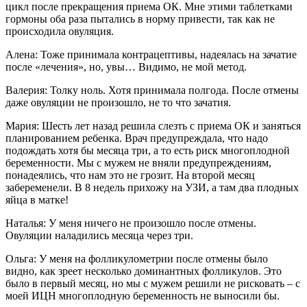
цикл после прекращения приема ОК. Мне этими таблетками
гормоны оба раза пытались в норму привести, так как не
происходила овуляция.
Алена: Тоже принимала контрацептивы, надеялась на зачатие
после «лечения», но, увы… Видимо, не мой метод.
Валерия: Толку ноль. Хотя принимала полгода. После отмены
даже овуляции не произошло, не то что зачатия.
Мария: Шесть лет назад решила слезть с приема ОК и заняться
планированием ребенка. Врач предупреждала, что надо
подождать хотя бы месяца три, а то есть риск многоплодной
беременности. Мы с мужем не вняли предупреждениям,
понадеялись, что нам это не грозит. На второй месяц
забеременели. В 8 недель прихожу на УЗИ, а там два плодных
яйца в матке!
Наталья: У меня ничего не произошло после отмены.
Овуляции наладились месяца через три.
Ольга: У меня на фолликулометрии после отмены было
видно, как зреет несколько доминантных фолликулов. Это
было в первый месяц, но мы с мужем решили не рисковать – с
моей ИЦН многоплодную беременность не выносили бы.