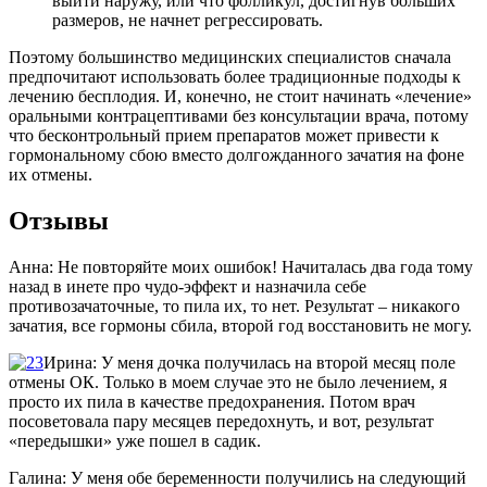
выйти наружу, или что фолликул, достигнув больших
размеров, не начнет регрессировать.
Поэтому большинство медицинских специалистов сначала
предпочитают использовать более традиционные подходы к
лечению бесплодия. И, конечно, не стоит начинать «лечение»
оральными контрацептивами без консультации врача, потому
что бесконтрольный прием препаратов может привести к
гормональному сбою вместо долгожданного зачатия на фоне
их отмены.
Отзывы
Анна: Не повторяйте моих ошибок! Начиталась два года тому
назад в инете про чудо-эффект и назначила себе
противозачаточные, то пила их, то нет. Результат – никакого
зачатия, все гормоны сбила, второй год восстановить не могу.
Ирина: У меня дочка получилась на второй месяц поле
отмены ОК. Только в моем случае это не было лечением, я
просто их пила в качестве предохранения. Потом врач
посоветовала пару месяцев передохнуть, и вот, результат
«передышки» уже пошел в садик.
Галина: У меня обе беременности получились на следующий