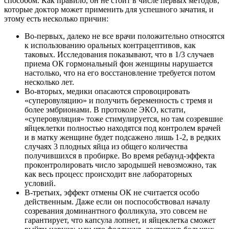
способом. Как правило, он не стоит в числе первых методов,
которые доктор может применить для успешного зачатия, и
этому есть несколько причин:
Во-первых, далеко не все врачи положительно относятся
к использованию оральных контрацептивов, как
таковых. Исследования показывают, что в 1/3 случаев
приема ОК гормональный фон женщины нарушается
настолько, что на его восстановление требуется потом
несколько лет.
Во-вторых, медики опасаются спровоцировать
«суперовуляцию» и получить беременность с тремя и
более эмбрионами. В протоколе ЭКО, кстати,
«суперовуляция» тоже стимулируется, но там созревшие
яйцеклетки полностью находятся под контролем врачей
и в матку женщине будет подсажено лишь 1-2, в редких
случаях 3 плодных яйца из общего количества
получившихся в пробирке. Во время ребаунд-эффекта
проконтролировать число зародышей невозможно, так
как весь процесс происходит вне лабораторных
условий.
В-третьих, эффект отмены ОК не считается особо
действенным. Даже если он поспособствовал началу
созревания доминантного фолликула, это совсем не
гарантирует, что капсула лопнет, и яйцеклетка сможет