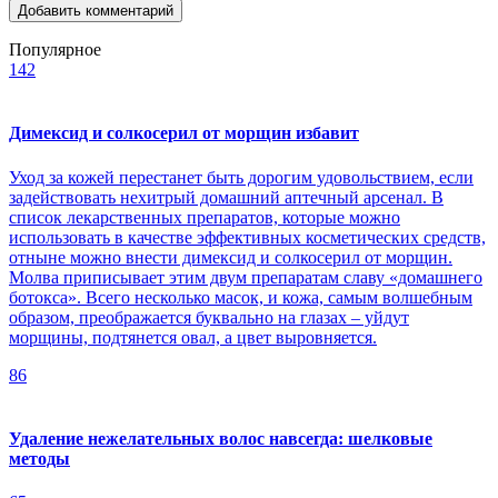
Популярное
142
Димексид и солкосерил от морщин избавит
Уход за кожей перестанет быть дорогим удовольствием, если
задействовать нехитрый домашний аптечный арсенал. В
список лекарственных препаратов, которые можно
использовать в качестве эффективных косметических средств,
отныне можно внести димексид и солкосерил от морщин.
Молва приписывает этим двум препаратам славу «домашнего
ботокса». Всего несколько масок, и кожа, самым волшебным
образом, преображается буквально на глазах – уйдут
морщины, подтянется овал, а цвет выровняется.
86
Удаление нежелательных волос навсегда: шелковые
методы